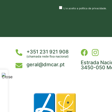
Li e aceito a
política de privacidade
.
+351 231 921 908
(chamada rede fixa nacional)
Estrada Naci
geral@dmcar.pt
3450-050 Mo