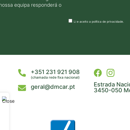
 nossa equipa responderá o
Li e aceito a
política de privacidade
.
+351 231 921 908
(chamada rede fixa nacional)
Estrada Naci
geral@dmcar.pt
3450-050 Mo