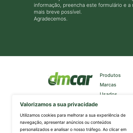
informação, preencha este formulário e a
mais breve possível.
Agradecemos.
+
−
Produtos
Marcas
Usados
Quem Somos
Valorizamos a sua privacidade
Notícias
Utilizamos cookies para melhorar a sua experiência de
navegação, apresentar anúncios ou conteúdos
personalizados e analisar o nosso tráfego. Ao clicar em