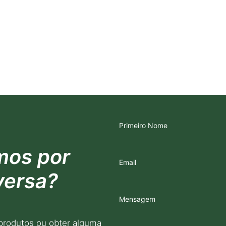
Primeiro Nome
mos por
Email
versa?
Mensagem
produtos ou obter alguma