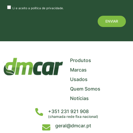
Li e aceito a
política de privacidade
.
+
−
Produtos
Marcas
Usados
Quem Somos
Notícias
+351 231 921 908
(chamada rede fixa nacional)
geral@dmcar.pt