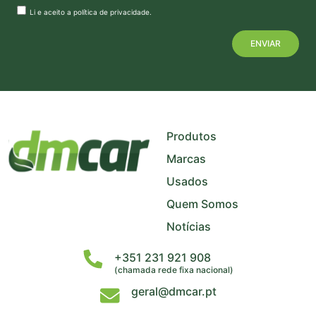
Li e aceito a
política de privacidade
.
+
−
Produtos
Marcas
Usados
Quem Somos
Notícias
+351 231 921 908
(chamada rede fixa nacional)
geral@dmcar.pt