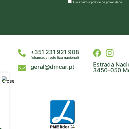
Li e aceito a
política de privacidade
.
+351 231 921 908
(chamada rede fixa nacional)
Estrada Naci
geral@dmcar.pt
3450-050 Mo