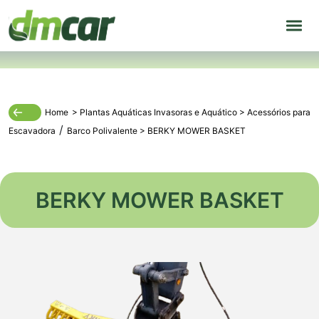
Home
>
Plantas Aquáticas Invasoras
e
Aquático
>
Acessórios para
/
Escavadora
Barco Polivalente
>
BERKY MOWER BASKET
BERKY MOWER BASKET