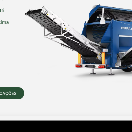
té
cima
ICAÇÕES