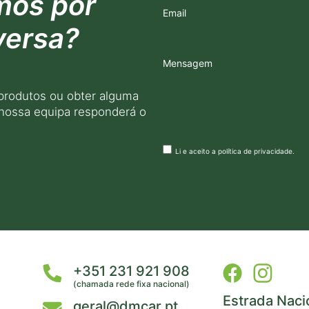
mos por
Email
versa?
Mensagem
produtos ou obter alguma
 nossa equipa responderá o
Li e aceito a
política de privacidade
.
+351 231 921 908
(chamada rede fixa nacional)
Estrada Naci
geral@dmcar.pt