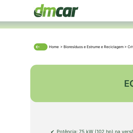
Home
>
Bioresíduos e Estrume
e
Reciclagem
>
Cri
E
Potência:
75 kW (102 hp)
na vers