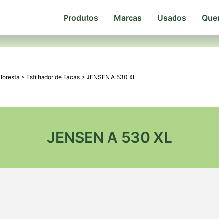
Produtos
Marcas
Usados
Que
Floresta
>
Estilhador de Facas
>
JENSEN A 530 XL
JENSEN A 530 XL