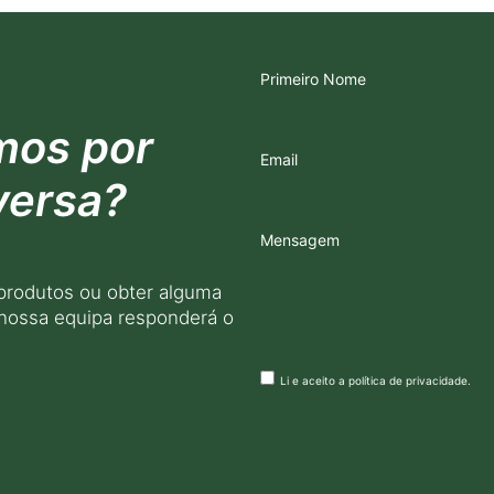
Primeiro Nome
mos por
Email
versa?
Mensagem
produtos ou obter alguma
 nossa equipa responderá o
Li e aceito a
política de privacidade
.