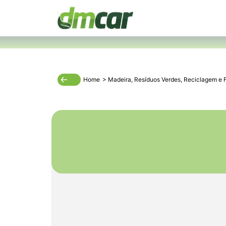
Home
>
Madeira
,
Resíduos Verdes
,
Reciclagem
e