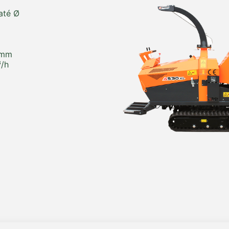
até Ø
 mm
³/h