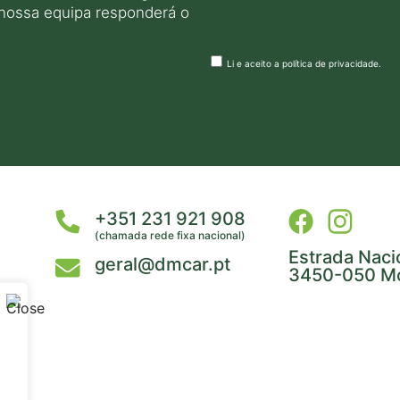
 nossa equipa responderá o
Li e aceito a
política de privacidade
.
+351 231 921 908
(chamada rede fixa nacional)
Estrada Naci
geral@dmcar.pt
3450-050 Mo