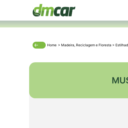
Home
>
Madeira
,
Reciclagem
e
Floresta
>
Estilha
MUS