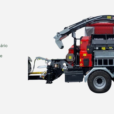
ário
de