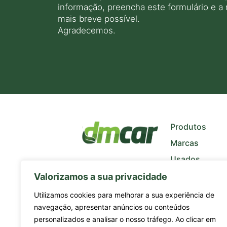
informação, preencha este formulário e a
mais breve possível.
Agradecemos.
+
−
Produtos
Marcas
Usados
Quem Somos
Valorizamos a sua privacidade
Notícias
Utilizamos cookies para melhorar a sua experiência de
navegação, apresentar anúncios ou conteúdos
personalizados e analisar o nosso tráfego. Ao clicar em