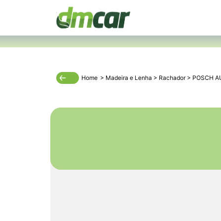
Home
>
Madeira
e
Lenha
>
Rachador
>
POSCH A