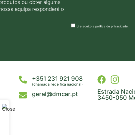
produtos ou obter alguma
 nossa equipa responderá o
Li e aceito a
política de privacidade
.
+351 231 921 908
(chamada rede fixa nacional)
Estrada Naci
geral@dmcar.pt
3450-050 Mo