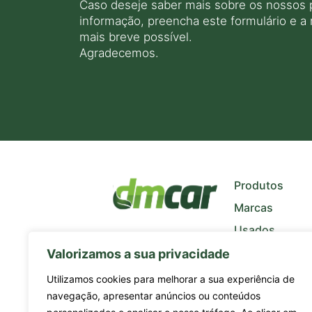
Caso deseje saber mais sobre os nossos 
informação, preencha este formulário e a
mais breve possível.
Agradecemos.
+
−
Produtos
Marcas
Usados
Quem Somos
Valorizamos a sua privacidade
Notícias
Utilizamos cookies para melhorar a sua experiência de
navegação, apresentar anúncios ou conteúdos