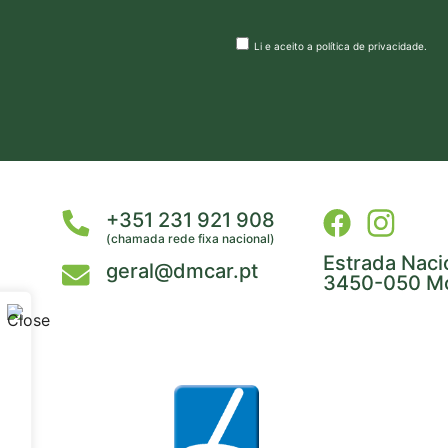
Li e aceito a
política de privacidade
.
+351 231 921 908
(chamada rede fixa nacional)
Estrada Naci
geral@dmcar.pt
3450-050 Mo