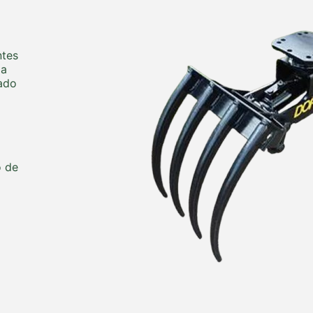
ntes
 a
pado
o de