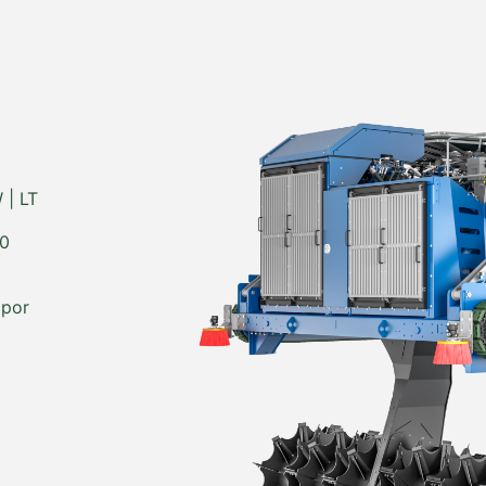
 | LT
00
 por