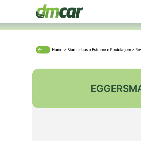
Home
>
Bioresíduos e Estrume
e
Reciclagem
>
Re
EGGERSMA