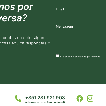
mos por
Email
versa?
Mensagem
produtos ou obter alguma
 nossa equipa responderá o
Li e aceito a
política de privacidade
.
+351 231 921 908
(chamada rede fixa nacional)