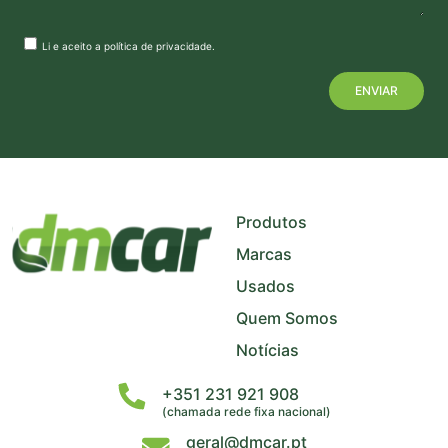
Li e aceito a
política de privacidade
.
+
−
Produtos
Marcas
Usados
Quem Somos
Notícias
+351 231 921 908
(chamada rede fixa nacional)
geral@dmcar.pt