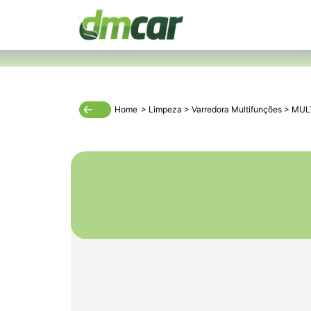
Home
>
Limpeza
>
Varredora Multifunções
>
MUL