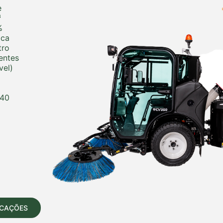
e
³
%
ica
tro
entes
vel)
740
ICAÇÕES