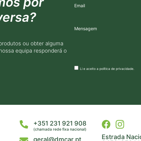
mos por
Email
versa?
Mensagem
produtos ou obter alguma
 nossa equipa responderá o
Li e aceito a
política de privacidade
.
+351 231 921 908
(chamada rede fixa nacional)
Estrada Naci
geral@dmcar.pt