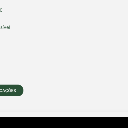
00
sível
ICAÇÕES