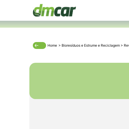
Home
>
Bioresíduos e Estrume
e
Reciclagem
>
Re