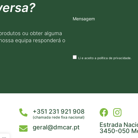
versa?
Mensagem
produtos ou obter alguma
 nossa equipa responderá o
Li e aceito a
política de privacidade
.
+351 231 921 908
(chamada rede fixa nacional)
Estrada Naci
geral@dmcar.pt
3450-050 Mo