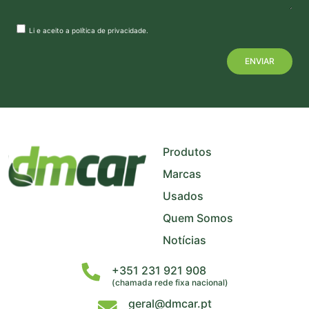
Li e aceito a
política de privacidade
.
+
−
Produtos
Marcas
Usados
Quem Somos
Notícias
+351 231 921 908
(chamada rede fixa nacional)
geral@dmcar.pt