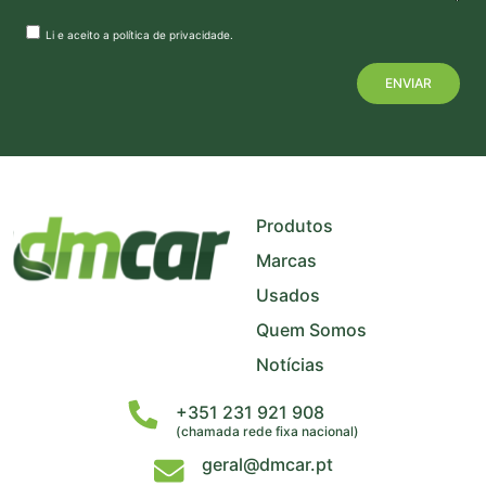
Li e aceito a
política de privacidade
.
+
−
Produtos
Marcas
Usados
Quem Somos
Notícias
+351 231 921 908
(chamada rede fixa nacional)
geral@dmcar.pt